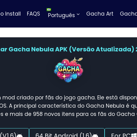
o Install
FAQS
Gacha Art
Gacha
Português
xar Gacha Nebula APK (Versão Atualizada) 
mod criado por fãs do jogo gacha. Ele está dispo
S. A principal característica do Gacha Nebula é q
s e mais de 958 novos itens para os fãs do Gacha 
(V1.6)
64 Bit Android (1.6)
For PC