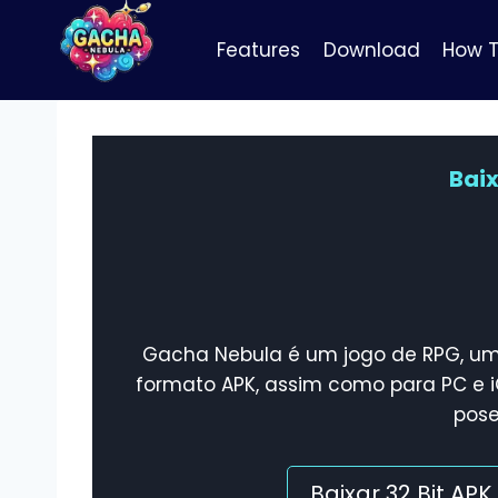
Pular
para
Features
Download
How T
o
Conteúdo
Bai
Gacha Nebula é um jogo de RPG, um 
formato APK, assim como para PC e iO
pose
Baixar 32 Bit APK 