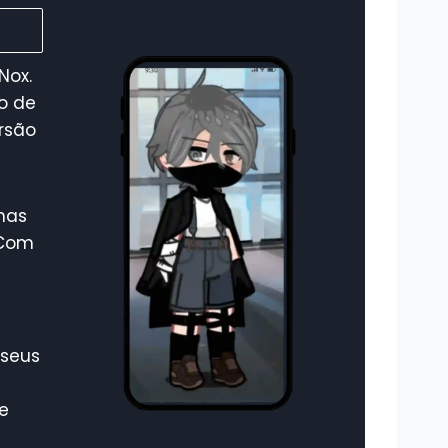
Nox.
o de
rsão
mas
 Com
 seus
e