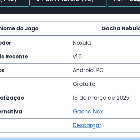
Nome do Jogo
Gacha Nebul
edor
Noxula
is Recente
v1.6
os
Android, PC
Gratuito
ualização
16 de março de 2025
ernativa
Gacha Nox
Descargar